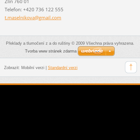
Zlín 760 01
Telefon: +420 736 122 555
t.maseln
ikova@gm
ail.com
Překlady a tlumočení z a do ruštiny © 2009 Všechna práva vyhrazena.
Tvorba www stránek zdarma
Zobrazit:
Mobilní verzi
|
Standardní verzi