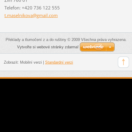
Telefon: +420 736 122 555
t.maseln
ikova@gm
ail.com
Překlady a tlumočení z a do ruštiny © 2009 Všechna práva vyhrazena.
Vytvořte si webové stránky zdarma!
Zobrazit:
Mobilní verzi
|
Standardní verzi