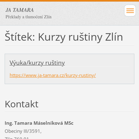
JA TAMARA
Překlady a tlumočení Zlín
Štítek: Kurzy ruštiny Zlín
Výuka/kurzy ruštiny
https://www.ja-tamara.cz/kurzy-rustiny/
Kontakt
Ing. Tamara Máselníková MSc
Obeciny III/3591,
Zlín 760 01